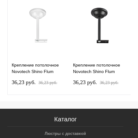
Крепление потолочное
Крепление потолочное
К
Novotech Shino Flum
Novotech Shino Flum
N
135250
135251
1
36,23 pуб.
36,23 pуб.
4
36,23 pуб.
36,23 pуб.
Каталог
Люстры с доставкой