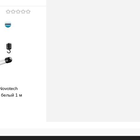
Novotech
Светодиодный гибкий неон Novotech
 белый 1 м
Konst Ramo 25W/m теплый белый 2 м
359130
196,09 pуб.
196,09 pуб.