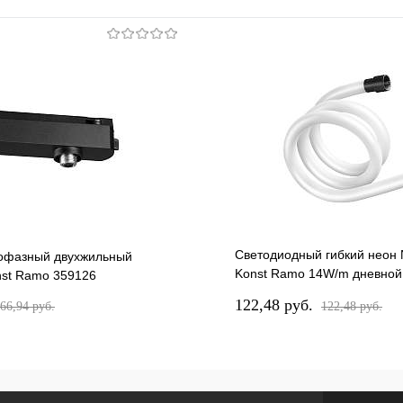
Светодиодный гибкий неон 
офазный двухжильный
Konst Ramo 14W/m дневной
nst Ramo 359126
359129
122,48 pуб.
66,94 pуб.
122,48 pуб.