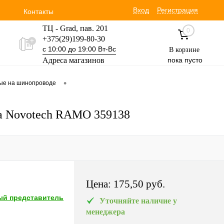
Вход
Регистрация
Контакты
ТЦ - Grad, пав. 201
0
+375(29)199-80-30
с 10:00 до 19:00 Вт-Вс
В корзине
Адреса магазинов
пока пусто
Уручская 19 пав. 3М
•
вые на шинопроводе
+375(29)354-30-60
с 9:00 до 17:00 Вт-Вс
да Novotech RAMO 359138
Цена:
175,50 pуб.
й представитель
Уточняйте наличие у
менеджера