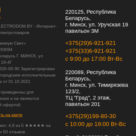
220125, Республика
Беларусь,
г. Минск, ул. Уручская 19
LECTRODOM.BY - Интернет-
павильон 3М
электротоваров
+375(29)6-921-921
емиум Свет»
593094
+375(33)6-921-921
еларусь Г. МИНСК, ул
с 9:00 до 17:00 Вт-Вс
 19-4Г
 326-00-90 Зарегистрирован
220089, Республика
городским исполнительным
Беларусь,
м от 01.10.2021
г. Минск, ул. Тимирязева
123/2,
 приведенны для
ТЦ "Град", 2 этаж,
ения и не являются
павильон 201
й офертой.
ть на карте
+375(29)199-80-30
с 10:00 до 19:00 Вт-Вс
инг:
4,8
из
5
★★★★★ на
и 50 отзывов