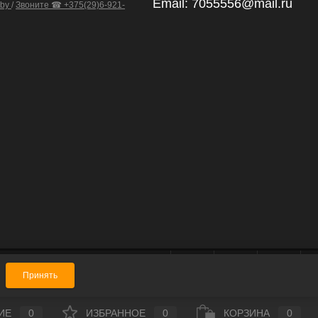
Email:
7055556@mail.ru
.by
/
Звоните ☎ +375(29)6-921-
Принять
ИЕ
0
ИЗБРАННОЕ
0
КОРЗИНА
0