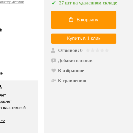
рактеристики
27 шт на удаленном складе
В корзину
ch
Купить в 1 клик
к
Отзывов: 0
Добавить отзыв
В избранное
ые
К сравнению
А
чет
расчет
а пластиковой
ате