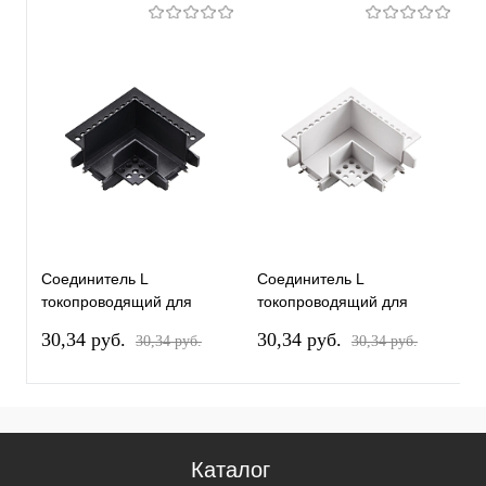
Соединитель L
Соединитель L
С
токопроводящий для
токопроводящий для
т
шинопровода в ГКЛ
шинопровода в ГКЛ
ш
30,34 pуб.
30,34 pуб.
3
30,34 pуб.
30,34 pуб.
Novotech Smal Shino
Novotech Smal Shino
N
135280
135281
1
Каталог