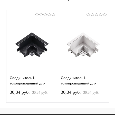
Соединитель L
Соединитель L
С
токопроводящий для
токопроводящий для
т
шинопровода в ГКЛ
шинопровода в ГКЛ
ш
30,34 pуб.
30,34 pуб.
3
30,34 pуб.
30,34 pуб.
Novotech Smal Shino
Novotech Smal Shino
N
135280
135281
1