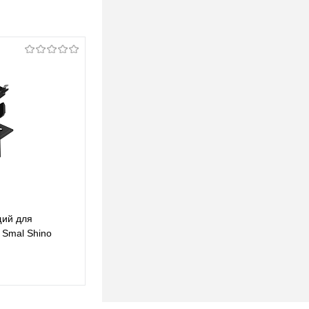
щий для
Соединитель Г токопроводящий для
 Smal Shino
шинопровода в ГКЛ Novotech Smal Shino
135283
35,44 pуб.
35,44 pуб.