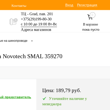
Вход
Регистрация
Контакты
ТЦ - Grad, пав. 201
0
+375(29)199-80-30
с 10:00 до 19:00 Вт-Вс
В корзине
Адреса магазинов
пока пусто
Уручская 19 пав. 3М
•
вые на шинопроводе
+375(29)354-30-60
с 9:00 до 17:00 Вт-Вс
а Novotech SMAL 359270
Цена:
189,79 pуб.
й представитель
Уточняйте наличие у
менеджера