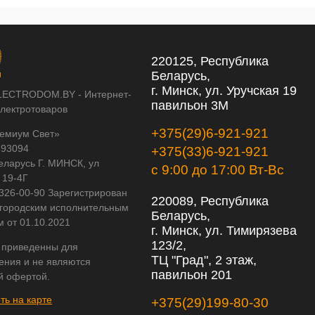
220125, Республика
Беларусь,
г. Минск, ул. Уручская 19
LECTRODOM.BY - Интернет-
павильон 3М
электротоваров
+375(29)6-921-921
емиум Свет»
593094
+375(33)6-921-921
еларусь Г. МИНСК, ул
с 9:00 до 17:00 Вт-Вс
 19-4Г
 326-00-90 Зарегистрирован
220089, Республика
городским исполнительным
Беларусь,
м от 01.10.2021
г. Минск, ул. Тимирязева
123/2,
 приведенны для
ТЦ "Град", 2 этаж,
ения и не являются
павильон 201
й офертой.
ть на карте
+375(29)199-80-30