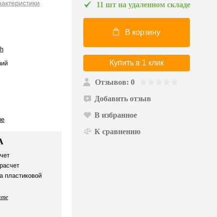
рактеристики
11 шт на удаленном складе
В корзину
ch
Купить в 1 клик
ий
Отзывов: 0
Добавить отзыв
В избранное
ые
К сравнению
А
чет
расчет
а пластиковой
ате