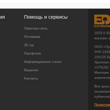
ия
Помощь и сервисы
Обратная связь
2023 © E
Оптовикам
магазин 
3D тур
ООО «Пр
УНП 193
Портфолио
220125 Б
Информационные статьи
Уручская,
+375(29)
Вакансии
Минским 
комитето
Контакты
Все цены
ознакомл
публично
Посмотре