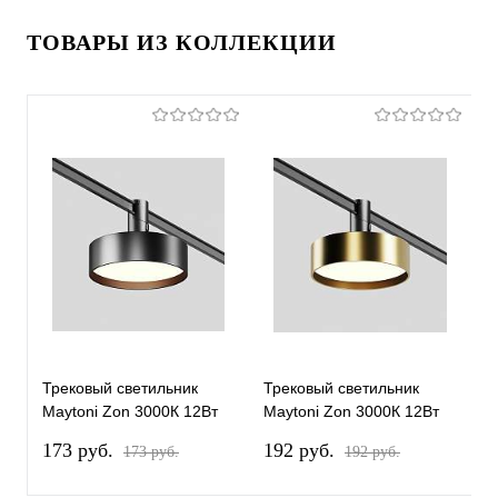
ТОВАРЫ ИЗ КОЛЛЕКЦИИ
Трековый светильник
Трековый светильник
Т
Maytoni Zon 3000К 12Вт
Maytoni Zon 3000К 12Вт
с
100° TR204-1-12W3K-B
100° TR204-1-12W3K-BBS
3
173 pуб.
192 pуб.
2
173 pуб.
192 pуб.
5