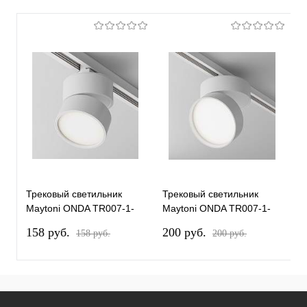
Трековый светильник
Трековый светильник
Т
Maytoni ONDA TR007-1-
Maytoni ONDA TR007-1-
M
12W4K-W-1
18W4K-W-1
1
158 pуб.
200 pуб.
2
158 pуб.
200 pуб.