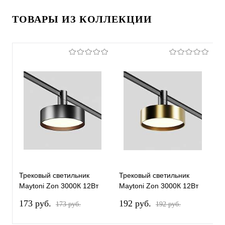
ТОВАРЫ ИЗ КОЛЛЕКЦИИ
Трековый светильник
Трековый светильник
Т
Maytoni Zon 3000К 12Вт
Maytoni Zon 3000К 12Вт
с
100° TR204-1-12W3K-B
100° TR204-1-12W3K-BBS
3
173 pуб.
192 pуб.
2
173 pуб.
192 pуб.
5