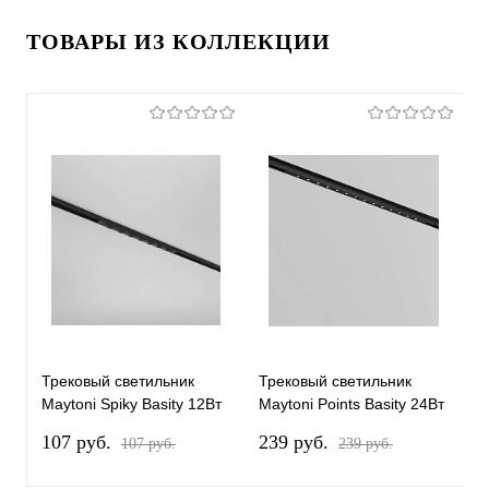
ТОВАРЫ ИЗ КОЛЛЕКЦИИ
Трековый светильник
Трековый светильник
Т
Maytoni Spiky Basity 12Вт
Maytoni Points Basity 24Вт
M
36° TR175-1-12WTW-M-B
36° TR174-1-24WTW-M-B
3
107 pуб.
239 pуб.
1
107 pуб.
239 pуб.