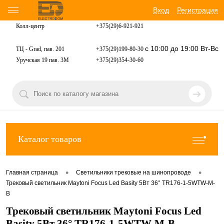
Вход
Регистрация
Колл-центр
+375(29)6-921-
921
с 10:00 до 19:00 Вт-Вс
ТЦ - Grad, пав. 201
+375(29)199-80-30
Уручская 19 пав. 3М
+375(29)354-30-60
Каталог товаров
•
•
Главная страница
Светильники трековые на шинопроводе
Трековый светильник Maytoni Focus Led Basity 5Вт 36° TR176-1-5WTW-M-
B
Трековый светильник Maytoni Focus Led
Basity 5Вт 36° TR176-1-5WTW-M-B