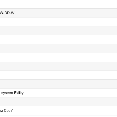
TW-DD-W
 system Exility
м Свет"