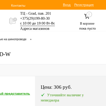
Вход
Регистрация
Контакты
ТЦ - Grad, пав. 201
0
+375(29)199-80-30
с 10:00 до 19:00 Вт-Вс
В корзине
Адреса магазинов
пока пусто
Уручская 19 пав. 3М
•
вые на шинопроводе
+375(29)354-30-60
с 9:00 до 17:00 Вт-Вс
DD-W
Цена:
306 pуб.
й представитель
Уточняйте наличие у
менеджера