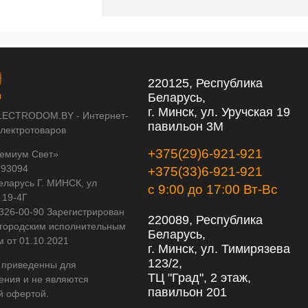
220125, Республика
Беларусь,
г. Минск, ул. Уручская 19
LECTRODOM.BY - Интернет-
павильон 3М
электротоваров
+375(29)6-921-921
емиум Свет»
593094
+375(33)6-921-921
еларусь Г. МИНСК, ул
с 9:00 до 17:00 Вт-Вс
 19-4Г
 326-00-90 Зарегистрирован
220089, Республика
городским исполнительным
Беларусь,
м от 01.10.2021
г. Минск, ул. Тимирязева
123/2,
 приведенны для
ТЦ "Град", 2 этаж,
ения и не являются
павильон 201
й офертой.