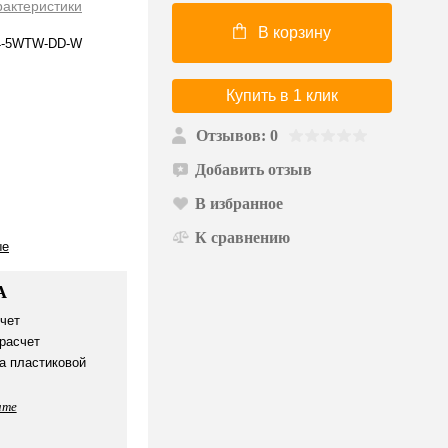
рактеристики
В корзину
4-5WTW-DD-W
Купить в 1 клик
Отзывов: 0
Добавить отзыв
В избранное
К сравнению
ые
А
чет
расчет
а пластиковой
ате