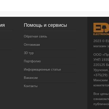
ия
Помощь и сервисы
Обратная связь
2023 © E
Оптовикам
магазин 
3D тур
ООО «Пр
УНП 193
Портфолио
220125 Б
Информационные статьи
Уручская,
+375(29)
Вакансии
Минским 
комитето
Контакты
Все цены
ознакомл
публично