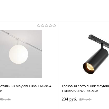
ветильник Maytoni Luna TR038-4-
Трековый светильник Mayton
W
TR032-2-20W2.7K-M-B
234 pуб.
306 pуб.
234 pуб.