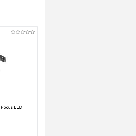
i Focus LED
Трековый светильник Maytoni Luna TR039-4-
5WTW-DD-B
306 pуб.
306 pуб.