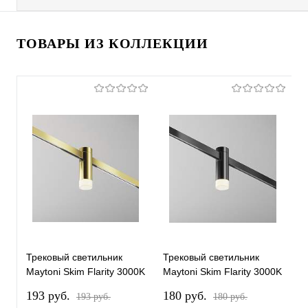
ТОВАРЫ ИЗ КОЛЛЕКЦИИ
Трековый светильник
Трековый светильник
Т
Maytoni Skim Flarity 3000K
Maytoni Skim Flarity 3000K
M
3Вт 60° TR145-1-3W3K-
3Вт 60° TR145-1-3W3K-
3
193 pуб.
180 pуб.
2
193 pуб.
180 pуб.
W-BS
W-B
1