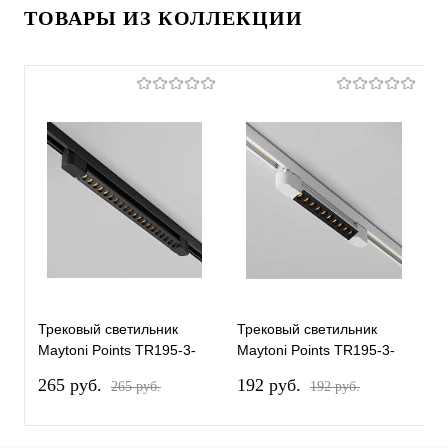
ТОВАРЫ ИЗ КОЛЛЕКЦИИ
Трековый светильник
Трековый светильник
Т
Maytoni Points TR195-3-
Maytoni Points TR195-3-
M
20W2.7K-M-B
10W2.7K-M-W
1
265 pуб.
192 pуб.
1
265 pуб.
192 pуб.