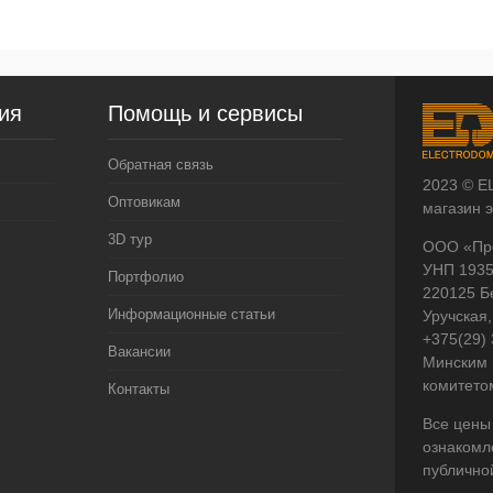
ия
Помощь и сервисы
Обратная связь
2023 © E
Оптовикам
магазин 
3D тур
ООО «Пр
УНП 193
Портфолио
220125 Б
Информационные статьи
Уручская,
+375(29)
Вакансии
Минским 
комитето
Контакты
Все цены
ознакомл
публично