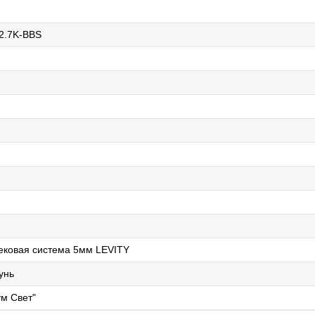
2.7K-BBS
ековая система 5мм LEVITY
унь
м Свет"