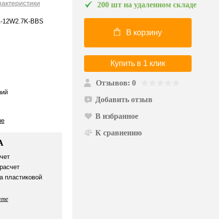
рактеристики
200 шт на удаленном складе
1-12W2.7K-BBS
В корзину
Купить в 1 клик
Отзывов: 0
ий
Добавить отзыв
В избранное
ые
К сравнению
А
чет
расчет
а пластиковой
ате