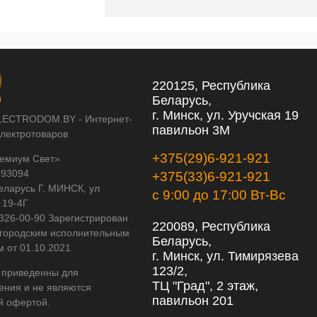
220125, Республика
Беларусь,
г. Минск, ул. Уручская 19
LECTRODOM.BY - Интернет-
павильон 3М
электротоваров
+375(29)6-921-921
емиум Свет»
593094
+375(33)6-921-921
еларусь Г. МИНСК, ул
с 9:00 до 17:00 Вт-Вс
 19-4Г
 326-00-90 Зарегистрирован
220089, Республика
городским исполнительным
Беларусь,
м от 01.10.2021
г. Минск, ул. Тимирязева
123/2,
 приведенны для
ТЦ "Град", 2 этаж,
ения и не являются
павильон 201
й офертой.