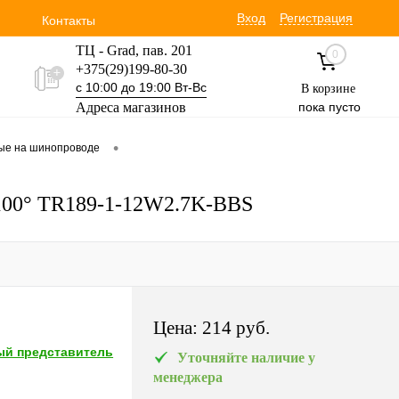
Вход
Регистрация
Контакты
ТЦ - Grad, пав. 201
0
+375(29)199-80-30
с 10:00 до 19:00 Вт-Вс
В корзине
Адреса магазинов
пока пусто
Уручская 19 пав. 3М
•
вые на шинопроводе
+375(29)354-30-60
с 9:00 до 17:00 Вт-Вс
 100° TR189-1-12W2.7K-BBS
Цена:
214 pуб.
й представитель
Уточняйте наличие у
менеджера