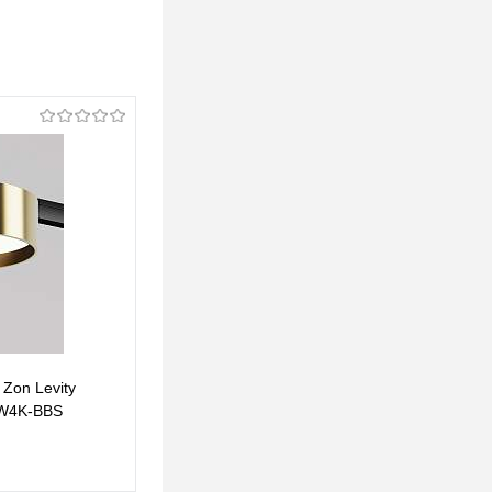
Zon Levity
Трековый светильник Maytoni Zon Levity
2W4K-BBS
4000К 12Вт 100° TR189-1-12W4K-BW
199 pуб.
199 pуб.