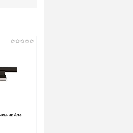
ильник Arte
Трековый светодиодный светильник Arte
Lamp Linea A4660PL-1AB
133 pуб.
133 pуб.