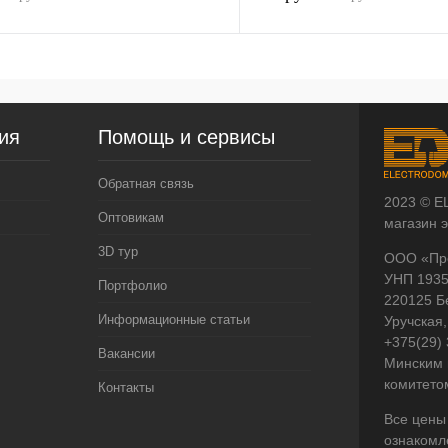
ия
Помощь и сервисы
Обратная связь
2023 © E
Оптовикам
магазин 
3D тур
ООО «Пр
УНП 193
Портфолио
220125 Б
Информационные статьи
Уручская,
+375(29)
Вакансии
Минским 
комитето
Контакты
Все цены
ознакомл