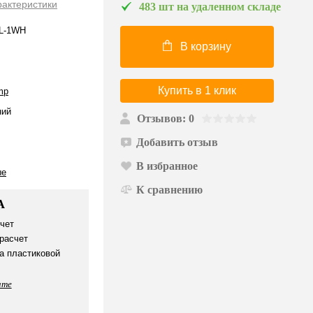
рактеристики
483 шт на удаленном складе
L-1WH
В корзину
Купить в 1 клик
mp
ий
Отзывов: 0
Добавить отзыв
В избранное
ые
К сравнению
А
чет
расчет
а пластиковой
ате