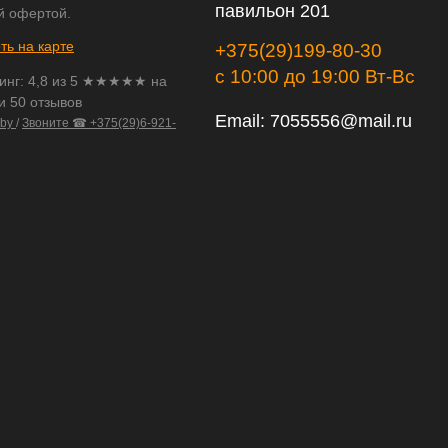
павильон 201
й офертой.
ть на карте
+375(29)199-80-30
с 10:00 до 19:00 Вт-Вс
инг:
4,8
из
5
★★★★★ на
и 50 отзывов
Email:
7055556@mail.ru
.by
/
Звоните ☎ +375(29)6-921-