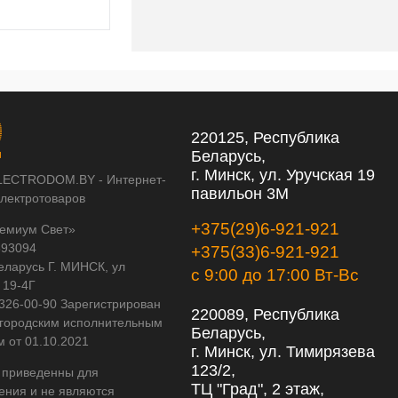
220125, Республика
Беларусь,
г. Минск, ул. Уручская 19
LECTRODOM.BY - Интернет-
павильон 3М
электротоваров
+375(29)6-921-921
емиум Свет»
593094
+375(33)6-921-921
еларусь Г. МИНСК, ул
с 9:00 до 17:00 Вт-Вс
 19-4Г
 326-00-90 Зарегистрирован
220089, Республика
городским исполнительным
Беларусь,
м от 01.10.2021
г. Минск, ул. Тимирязева
123/2,
 приведенны для
ТЦ "Град", 2 этаж,
ения и не являются