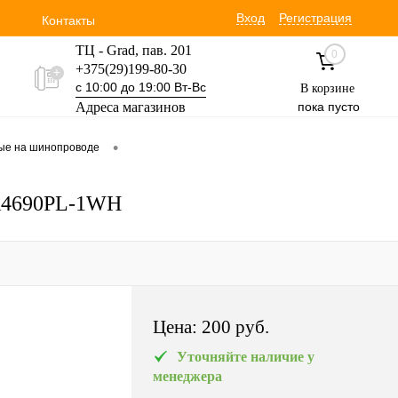
Вход
Регистрация
Контакты
ТЦ - Grad, пав. 201
0
+375(29)199-80-30
с 10:00 до 19:00 Вт-Вс
В корзине
Адреса магазинов
пока пусто
Уручская 19 пав. 3М
•
вые на шинопроводе
+375(29)354-30-60
с 9:00 до 17:00 Вт-Вс
 A4690PL-1WH
Цена:
200 pуб.
Уточняйте наличие у
менеджера