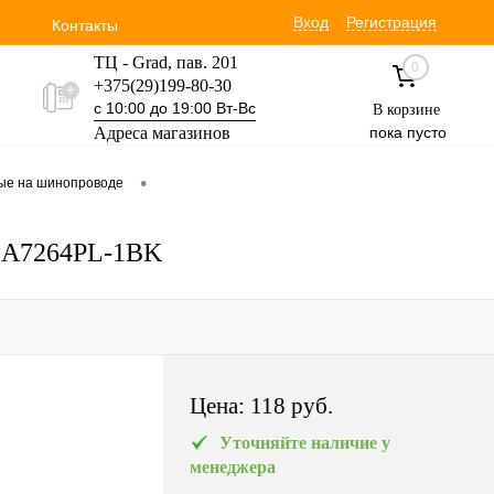
Вход
Регистрация
Контакты
ТЦ - Grad, пав. 201
0
+375(29)199-80-30
с 10:00 до 19:00 Вт-Вс
В корзине
Адреса магазинов
пока пусто
Уручская 19 пав. 3М
•
вые на шинопроводе
+375(29)354-30-60
с 9:00 до 17:00 Вт-Вс
a A7264PL-1BK
Цена:
118 pуб.
Уточняйте наличие у
менеджера