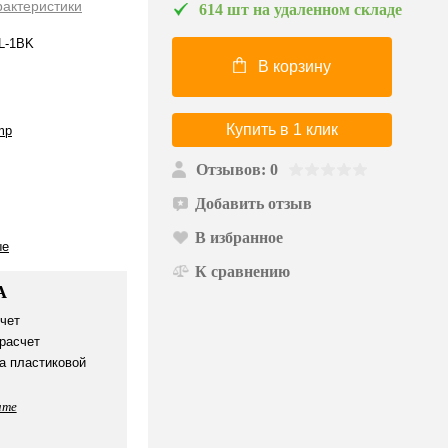
рактеристики
614 шт на удаленном складе
L-1BK
В корзину
Купить в 1 клик
mp
Отзывов: 0
Добавить отзыв
В избранное
ые
К сравнению
А
чет
расчет
а пластиковой
ате