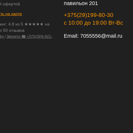
павильон 201
й офертой.
ть на карте
+375(29)199-80-30
с 10:00 до 19:00 Вт-Вс
инг:
4,8
из
5
★★★★★ на
и 50 отзывов
Email:
7055556@mail.ru
.by
/
Звоните ☎ +375(29)6-921-