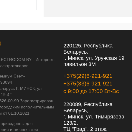
220125, Республика
Беларусь,
г. Минск, ул. Уручская 19
LECTRODOM.BY - Интернет-
павильон 3М
электротоваров
+375(29)6-921-921
емиум Свет»
593094
+375(33)6-921-921
еларусь Г. МИНСК, ул
с 9:00 до 17:00 Вт-Вс
 19-4Г
 326-00-90 Зарегистрирован
220089, Республика
городским исполнительным
Беларусь,
м от 01.10.2021
г. Минск, ул. Тимирязева
123/2,
 приведенны для
ТЦ "Град", 2 этаж,
ения и не являются