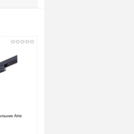
ильник Arte
Трековый светодиодный светильник Arte
Lamp Optima A7267PL-1WH
106 pуб.
106 pуб.