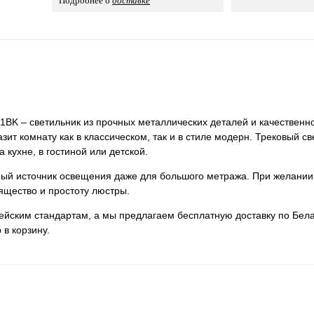
Подробнее о
доставке
BK – светильник из прочных металлических деталей и качественно
зит комнату как в классическом, так и в стиле модерн. Трековый с
кухне, в гостиной или детской.
нный источник освещения даже для большого метража. При желании
ящество и простоту люстры.
пейским стандартам, а мы предлагаем бесплатную доставку по Бела
 в корзину.