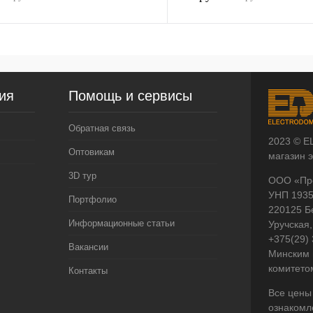
ия
Помощь и сервисы
Обратная связь
2023 © E
Оптовикам
магазин 
3D тур
ООО «Пр
УНП 193
Портфолио
220125 Б
Информационные статьи
Уручская,
+375(29)
Вакансии
Минским 
комитето
Контакты
Все цены
ознакомл