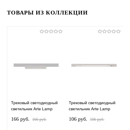
ТОВАРЫ ИЗ КОЛЛЕКЦИИ
Трековый светодиодный
Трековый светодиодный
Т
светильник Arte Lamp
светильник Arte Lamp
с
Optima A7288PL-1WH
Optima A7287PL-1WH
O
166 pуб.
106 pуб.
1
166 pуб.
106 pуб.