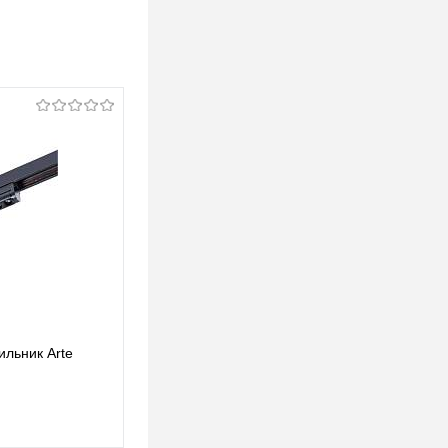
ильник Arte
Трековый светодиодный светильник Arte
Lamp Optima A7267PL-1WH
106 pуб.
106 pуб.