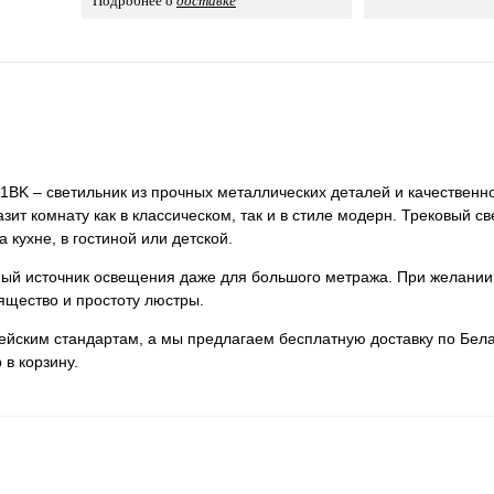
Подробнее о
доставке
BK – светильник из прочных металлических деталей и качественно
зит комнату как в классическом, так и в стиле модерн. Трековый с
кухне, в гостиной или детской.
нный источник освещения даже для большого метража. При желании
ящество и простоту люстры.
пейским стандартам, а мы предлагаем бесплатную доставку по Бела
 в корзину.