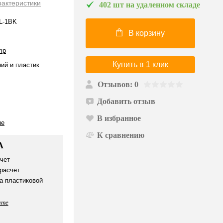
рактеристики
402 шт на удаленном складе
L-1BK
В корзину
mp
Купить в 1 клик
ий и пластик
Отзывов: 0
Добавить отзыв
В избранное
ые
К сравнению
А
чет
расчет
а пластиковой
ате