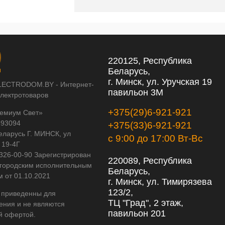
220125, Республика
Беларусь,
г. Минск, ул. Уручская 19
LECTRODOM.BY - Интернет-
павильон 3М
электротоваров
+375(29)6-921-921
емиум Свет»
593094
+375(33)6-921-921
еларусь Г. МИНСК, ул
с 9:00 до 17:00 Вт-Вс
 19-4Г
 326-00-90 Зарегистрирован
220089, Республика
городским исполнительным
Беларусь,
м от 01.10.2021
г. Минск, ул. Тимирязева
123/2,
 приведенны для
ТЦ "Град", 2 этаж,
ения и не являются
павильон 201
й офертой.