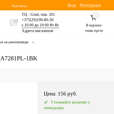
Вход
Регистрация
Контакты
ТЦ - Grad, пав. 201
0
+375(29)199-80-30
с 10:00 до 19:00 Вт-Вс
В корзине
Адреса магазинов
пока пусто
Уручская 19 пав. 3М
•
вые на шинопроводе
+375(29)354-30-60
с 9:00 до 17:00 Вт-Вс
a A7281PL-1BK
Цена:
156 pуб.
Уточняйте наличие у
менеджера