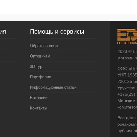
ия
Помощь и сервисы
Обратная связь
2023 © E
Оптовикам
магазин 
3D тур
ООО «Пр
УНП 193
Портфолио
220125 Б
Информационные статьи
Уручская,
+375(29)
Вакансии
Минским 
комитето
Контакты
Все цены
ознакомл
публично