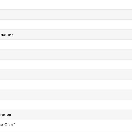
ластик
й
астик
м Свет"