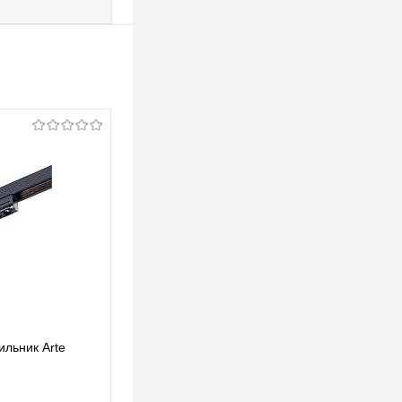
ильник Arte
Трековый светодиодный светильник Arte
Lamp Optima A7267PL-1WH
106 pуб.
106 pуб.