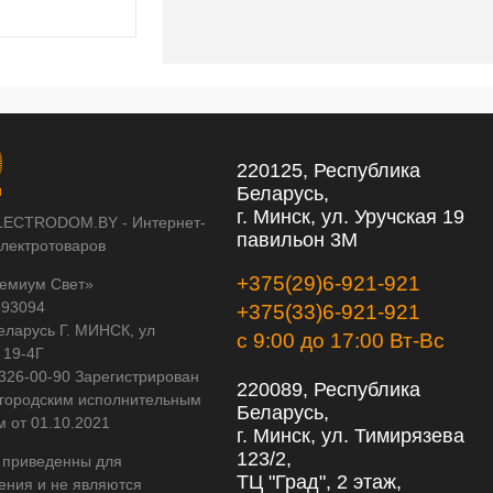
220125, Республика
Беларусь,
г. Минск, ул. Уручская 19
LECTRODOM.BY - Интернет-
павильон 3М
электротоваров
+375(29)6-921-921
емиум Свет»
593094
+375(33)6-921-921
еларусь Г. МИНСК, ул
с 9:00 до 17:00 Вт-Вс
 19-4Г
 326-00-90 Зарегистрирован
220089, Республика
городским исполнительным
Беларусь,
м от 01.10.2021
г. Минск, ул. Тимирязева
123/2,
 приведенны для
ТЦ "Град", 2 этаж,
ения и не являются