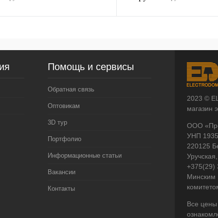
ия
Помощь и сервисы
Обратная связь
2023 © E
Оптовикам
магазин 
3D тур
ООО «Пр
УНП 193
Портфолио
220125 Б
Информационные статьи
Уручская,
+375(29)
Вакансии
Минским 
комитето
Контакты
Все цены
ознакомл