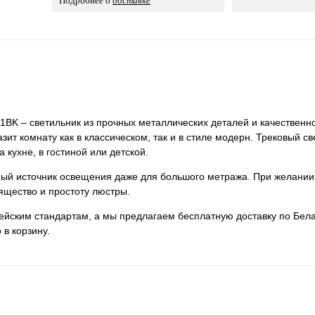
Подробнее о
доставке
BK – светильник из прочных металлических деталей и качественно
зит комнату как в классическом, так и в стиле модерн. Трековый с
кухне, в гостиной или детской.
нный источник освещения даже для большого метража. При желании
ящество и простоту люстры.
пейским стандартам, а мы предлагаем бесплатную доставку по Бела
 в корзину.