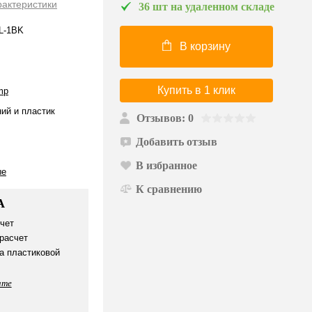
рактеристики
36 шт на удаленном складе
L-1BK
В корзину
Купить в 1 клик
mp
ий и пластик
Отзывов: 0
Добавить отзыв
В избранное
ые
К сравнению
А
чет
расчет
а пластиковой
ате