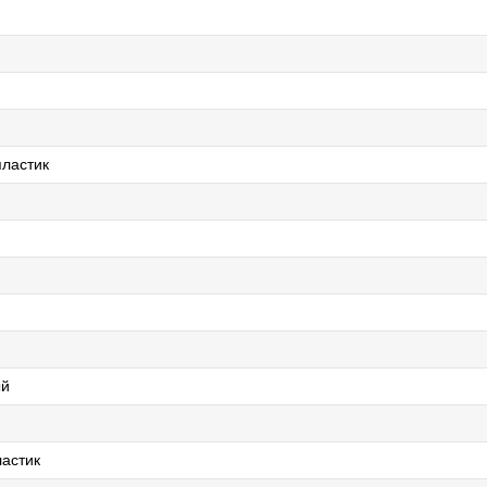
ластик
ый
астик