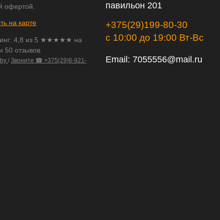
павильон 201
й офертой.
ть на карте
+375(29)199-80-30
с 10:00 до 19:00 Вт-Вс
инг:
4,8
из
5
★★★★★ на
и 50 отзывов
Email:
7055556@mail.ru
.by
/
Звоните ☎ +375(29)6-921-