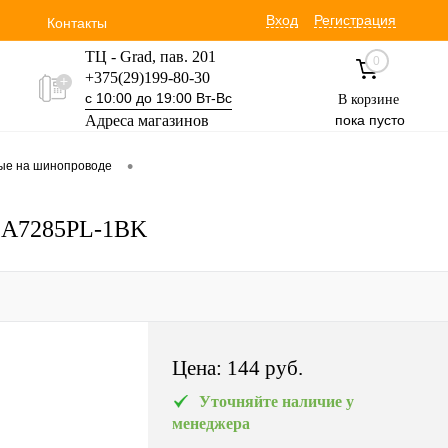
Вход
Регистрация
Контакты
ТЦ - Grad, пав. 201
0
+375(29)199-80-30
с 10:00 до 19:00 Вт-Вс
В корзине
Адреса магазинов
пока пусто
Уручская 19 пав. 3М
•
вые на шинопроводе
+375(29)354-30-60
с 9:00 до 17:00 Вт-Вс
a A7285PL-1BK
Цена:
144 pуб.
Уточняйте наличие у
менеджера