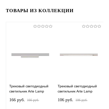
ТОВАРЫ ИЗ КОЛЛЕКЦИИ
Трековый светодиодный
Трековый светодиодный
Т
светильник Arte Lamp
светильник Arte Lamp
с
Optima A7288PL-1WH
Optima A7287PL-1WH
O
166 pуб.
106 pуб.
1
166 pуб.
106 pуб.