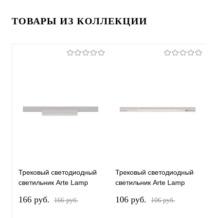
ТОВАРЫ ИЗ КОЛЛЕКЦИИ
Трековый светодиодный
Трековый светодиодный
Т
светильник Arte Lamp
светильник Arte Lamp
с
Optima A7288PL-1WH
Optima A7287PL-1WH
O
166 pуб.
106 pуб.
1
166 pуб.
106 pуб.