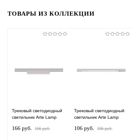
ТОВАРЫ ИЗ КОЛЛЕКЦИИ
Трековый светодиодный
Трековый светодиодный
Т
светильник Arte Lamp
светильник Arte Lamp
с
Optima A7288PL-1WH
Optima A7287PL-1WH
O
166 pуб.
106 pуб.
1
166 pуб.
106 pуб.