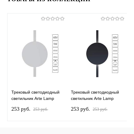
Трековый светодиодный
Трековый светодиодный
Т
светильник Arte Lamp
светильник Arte Lamp
с
Rapid A6163PL-1WH
Rapid A1163PL-1BK
R
253 pуб.
253 pуб.
3
253 pуб.
253 pуб.