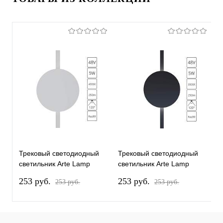
Трековый светодиодный
Трековый светодиодный
Т
светильник Arte Lamp
светильник Arte Lamp
с
Rapid A6163PL-1WH
Rapid A1163PL-1BK
R
253 pуб.
253 pуб.
3
253 pуб.
253 pуб.