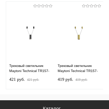
Трековый светильник
Трековый светильник
Т
Maytoni Technical TR157-
Maytoni Technical TR157-
M
1-12W4K-B
1-12W3K-BS
1
421 pуб.
419 pуб.
4
421 pуб.
419 pуб.
Каталог