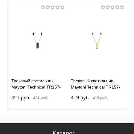
Трековый светильник
Трековый светильник
Т
Maytoni Technical TR157-
Maytoni Technical TR157-
M
1-12W4K-B
1-12W3K-BS
1
421 pуб.
419 pуб.
4
421 pуб.
419 pуб.
Каталог