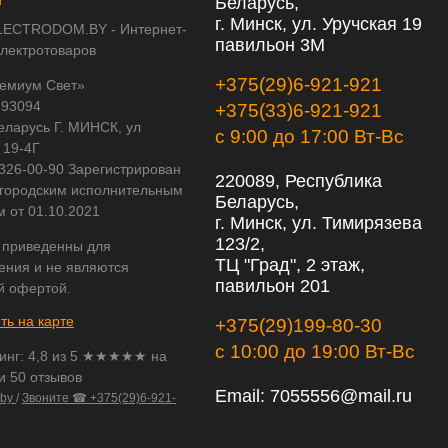
Беларусь,
г. Минск, ул. Уручская 19
LECTRODOM.BY - Интернет-
павильон 3М
электротоваров
+375(29)6-921-921
емиум Свет»
593094
+375(33)6-921-921
еларусь Г. МИНСК, ул
с 9:00 до 17:00 Вт-Вс
 19-4Г
 326-00-90 Зарегистрирован
220089, Республика
городским исполнительным
Беларусь,
м от 01.10.2021
г. Минск, ул. Тимирязева
123/2,
 приведенны для
ТЦ "Град", 2 этаж,
ения и не являются
павильон 201
й офертой.
ть на карте
+375(29)199-80-30
с 10:00 до 19:00 Вт-Вс
инг:
4,8
из
5
★★★★★ на
и 50 отзывов
Email:
7055556@mail.ru
.by
/
Звоните ☎ +375(29)6-921-