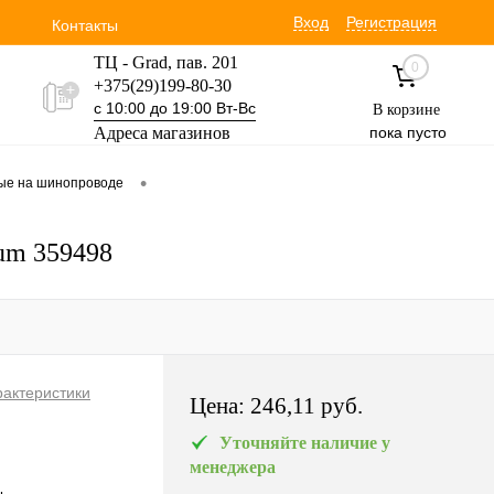
Вход
Регистрация
Контакты
ТЦ - Grad, пав. 201
0
+375(29)199-80-30
с 10:00 до 19:00 Вт-Вс
В корзине
Адреса магазинов
пока пусто
Уручская 19 пав. 3М
•
вые на шинопроводе
+375(29)354-30-60
с 9:00 до 17:00 Вт-Вс
um 359498
рактеристики
Цена:
246,11 pуб.
Уточняйте наличие у
менеджера