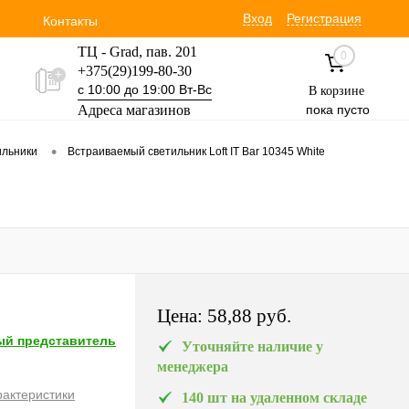
Вход
Регистрация
Контакты
ТЦ - Grad, пав. 201
0
+375(29)199-80-30
с 10:00 до 19:00 Вт-Вс
В корзине
Адреса магазинов
пока пусто
Уручская 19 пав. 3М
•
ильники
Встраиваемый светильник Loft IT Bar 10345 White
+375(29)354-30-60
с 9:00 до 17:00 Вт-Вс
Цена:
58,88 pуб.
й представитель
Уточняйте наличие у
менеджера
рактеристики
140 шт на удаленном складе