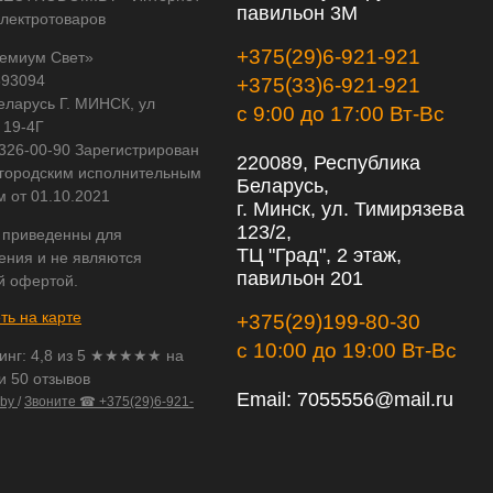
павильон 3М
электротоваров
+375(29)6-921-921
емиум Свет»
593094
+375(33)6-921-921
еларусь Г. МИНСК, ул
с 9:00 до 17:00 Вт-Вс
 19-4Г
 326-00-90 Зарегистрирован
220089, Республика
городским исполнительным
Беларусь,
м от 01.10.2021
г. Минск, ул. Тимирязева
123/2,
 приведенны для
ТЦ "Град", 2 этаж,
ения и не являются
павильон 201
й офертой.
ть на карте
+375(29)199-80-30
с 10:00 до 19:00 Вт-Вс
инг:
4,8
из
5
★★★★★ на
и 50 отзывов
Email:
7055556@mail.ru
.by
/
Звоните ☎ +375(29)6-921-