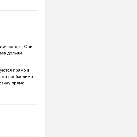
ктичностью. Они
раза дольше
руются прямо в
 это необходимо.
орзину прямо