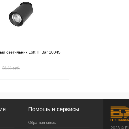
й светильник Loft IT Bar 10345
.
58,88 pуб.
ия
Помощь и сервисы
Обратная связь
2023 © E