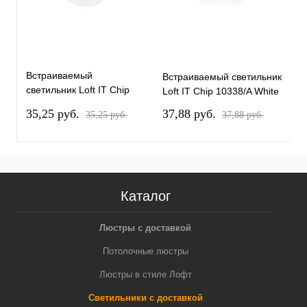
Встраиваемый
Встраиваемый светильник
В
светильник Loft IT Chip
Loft IT Chip 10338/A White
L
10338/B White
35,25 pуб.
37,88 pуб.
3
35,25 pуб.
37,88 pуб.
Каталог
Люстры с доставкой
Потолочные люстры
Люстры в стиле Лофт
Светильники с доставкой