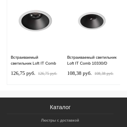
Встраиваемый
Встраиваемый светильник
В
светильник Loft IT Comb
Loft IT Comb 10330/D
L
10330/F White Black
White Black
W
126,75 pуб.
108,38 pуб.
7
126,75 pуб.
108,38 pуб.
Каталог
Люстры с доставкой