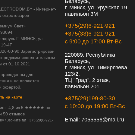
Беларусь,
г. Минск, ул. Уручская 19
LECTRODOM.BY - Интернет-
павильон 3М
электротоваров
+375(29)6-921-921
емиум Свет»
593094
+375(33)6-921-921
еларусь Г. МИНСК, ул
с 9:00 до 17:00 Вт-Вс
 19-4Г
 326-00-90 Зарегистрирован
220089, Республика
городским исполнительным
Беларусь,
м от 01.10.2021
г. Минск, ул. Тимирязева
123/2,
 приведенны для
ТЦ "Град", 2 этаж,
ения и не являются
павильон 201
й офертой.
ть на карте
+375(29)199-80-30
с 10:00 до 19:00 Вт-Вс
инг:
4,8
из
5
★★★★★ на
и 50 отзывов
Email:
7055556@mail.ru
.by
/
Звоните ☎ +375(29)6-921-