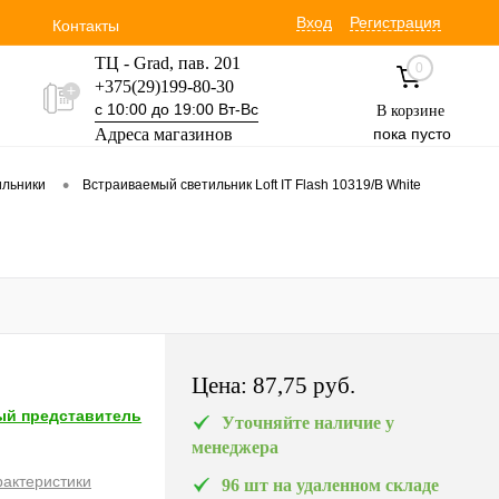
Вход
Регистрация
Контакты
ТЦ - Grad, пав. 201
0
+375(29)199-80-30
с 10:00 до 19:00 Вт-Вс
В корзине
Адреса магазинов
пока пусто
Уручская 19 пав. 3М
•
ильники
Встраиваемый светильник Loft IT Flash 10319/B White
+375(29)354-30-60
с 9:00 до 17:00 Вт-Вс
Цена:
87,75 pуб.
й представитель
Уточняйте наличие у
менеджера
рактеристики
96 шт на удаленном складе