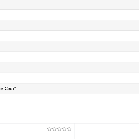
e
м Свет"