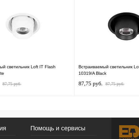
й светильник Loft IT Flash
Встраиваемый светильник Lof
te
10319/A Black
.
87,75 pуб.
87,75 pуб.
87,75 pуб.
ия
Помощь и сервисы