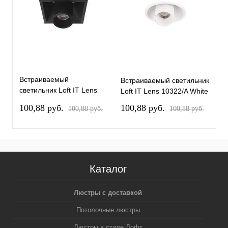
Встраиваемый
Встраиваемый светильник
В
светильник Loft IT Lens
Loft IT Lens 10322/A White
L
10322/B Black
100,88 pуб.
100,88 pуб.
1
100,88 pуб.
100,88 pуб.
Каталог
Люстры с доставкой
Потолочные люстры
Люстры в стиле Лофт