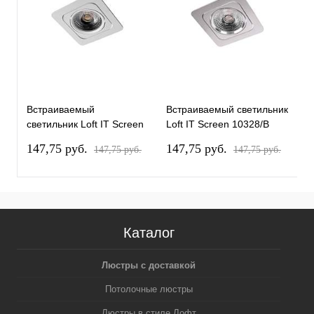
Встраиваемый
Встраиваемый светильник
В
светильник Loft IT Screen
Loft IT Screen 10328/B
L
10328/B White
Chrome
B
147,75 pуб.
147,75 pуб.
1
147,75 pуб.
147,75 pуб.
Каталог
Люстры с доставкой
Потолочные люстры
Люстры в стиле Лофт