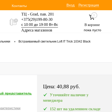
Вход
Регистрация
Контакты
ТЦ - Grad, пав. 201
0
+375(29)199-80-30
с 10:00 до 19:00 Вт-Вс
В корзине
Адреса магазинов
пока пусто
Уручская 19 пав. 3М
•
ильники
Встраиваемый светильник Loft IT Trick 10342 Black
+375(29)354-30-60
с 9:00 до 17:00 Вт-Вс
Цена:
40,88 pуб.
й представитель
Уточняйте наличие у
менеджера
рактеристики
152 шт на удаленном складе