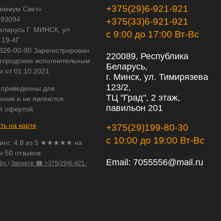
+375(29)6-921-921
емиум Свет»
593094
+375(33)6-921-921
еларусь Г. МИНСК, ул
с 9:00 до 17:00 Вт-Вс
 19-4Г
 326-00-90 Зарегистрирован
220089, Республика
городским исполнительным
Беларусь,
м от 01.10.2021
г. Минск, ул. Тимирязева
123/2,
 приведенны для
ТЦ "Град", 2 этаж,
ения и не являются
павильон 201
й офертой.
ть на карте
+375(29)199-80-30
с 10:00 до 19:00 Вт-Вс
инг:
4,8
из
5
★★★★★ на
и 50 отзывов
Email:
7055556@mail.ru
.by
/
Звоните ☎ +375(29)6-921-