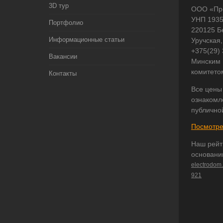
3D тур
ООО «Пр
УНП 193
Портфолио
220125 Б
Информационные статьи
Уручская,
+375(29)
Вакансии
Минским 
комитето
Контакты
Все цены
ознакомл
публично
Посмотре
Наш рейт
основани
electrodom
921