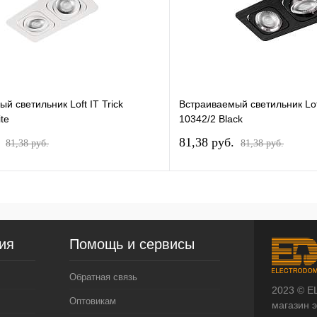
й светильник Loft IT Trick
Встраиваемый светильник Loft
te
10342/2 Black
.
81,38 pуб.
81,38 pуб.
81,38 pуб.
ия
Помощь и сервисы
Обратная связь
2023 © E
Оптовикам
магазин 