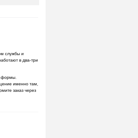
ом службы и
работают в два-три
и формы.
ещение именно там,
рмите заказ через