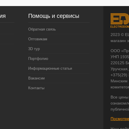
ия
Помощь и сервисы
Обратная связь
2023 © E
Оптовикам
магазин 
3D тур
ООО «Пр
УНП 193
Портфолио
220125 Б
Информационные статьи
Уручская,
+375(29)
Вакансии
Минским 
комитето
Контакты
Все цены
ознакомл
публично
Посмотре
Наш рейт