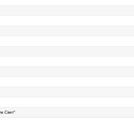
м Свет"