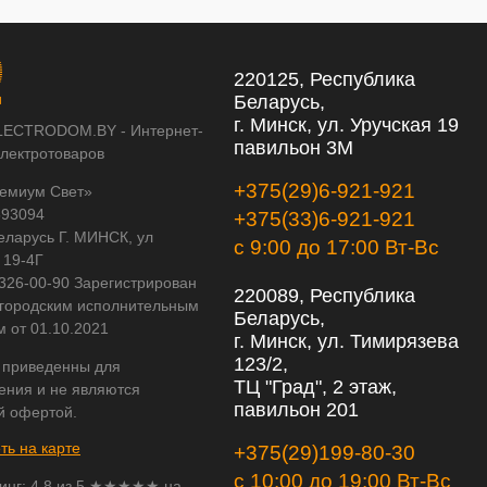
220125, Республика
Беларусь,
г. Минск, ул. Уручская 19
LECTRODOM.BY - Интернет-
павильон 3М
электротоваров
+375(29)6-921-921
емиум Свет»
593094
+375(33)6-921-921
еларусь Г. МИНСК, ул
с 9:00 до 17:00 Вт-Вс
 19-4Г
 326-00-90 Зарегистрирован
220089, Республика
городским исполнительным
Беларусь,
м от 01.10.2021
г. Минск, ул. Тимирязева
123/2,
 приведенны для
ТЦ "Град", 2 этаж,
ения и не являются
павильон 201
й офертой.
ть на карте
+375(29)199-80-30
с 10:00 до 19:00 Вт-Вс
инг:
4,8
из
5
★★★★★ на