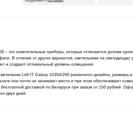
Подробнее о
доставке
200 ‒ это осветительные приборы, которые отличаются долгим срок
исе. В отличие от других вариантов, светильники на светодиодах 
ют и создают оптимальный уровень освещения.
етильник Loft IT Galaxy 10354/200 различного дизайна, размера 
льтате они почти не занимают места и при этом обеспечивают осв
 бесплатной доставкой по Беларуси при заказе от 150 рублей. Офо
го-двух дней.