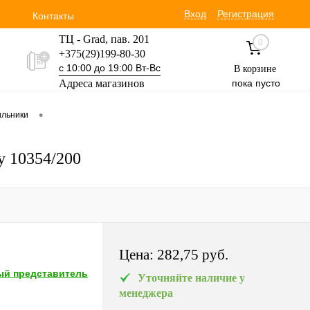
Вход
Регистрация
Контакты
ТЦ - Grad, пав. 201
0
+375(29)199-80-30
с 10:00 до 19:00 Вт-Вс
В корзине
Адреса магазинов
пока пусто
Уручская 19 пав. 3М
•
ильники
+375(29)354-30-60
с 9:00 до 17:00 Вт-Вс
y 10354/200
Цена:
282,75 pуб.
й представитель
Уточняйте наличие у
менеджера