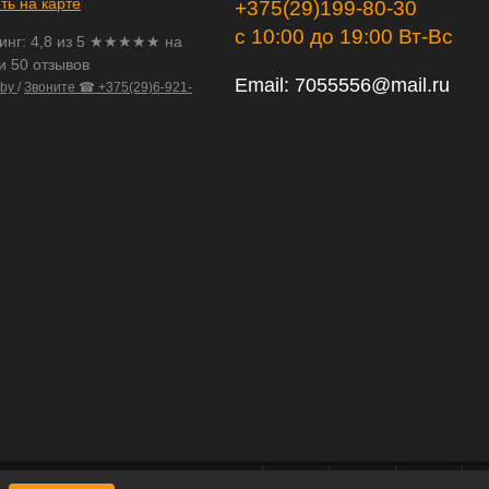
ть на карте
+375(29)199-80-30
с 10:00 до 19:00 Вт-Вс
инг:
4,8
из
5
★★★★★ на
и 50 отзывов
Email:
7055556@mail.ru
.by
/
Звоните ☎ +375(29)6-921-