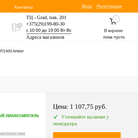
Вход
Регистрация
Контакты
ТЦ - Grad, пав. 201
0
+375(29)199-80-30
с 10:00 до 19:00 Вт-Вс
В корзине
Адреса магазинов
пока пусто
Уручская 19 пав. 3М
5F/1400 Amber
+375(29)354-30-60
с 9:00 до 17:00 Вт-Вс
Цена:
1 107,75 pуб.
й представитель
Уточняйте наличие у
менеджера
рактеристики