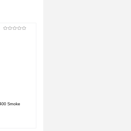
Подвесной светильник Loft IT Oda 10195/350
1400 Smoke
Smoke
456,23 pуб.
456,23 pуб.