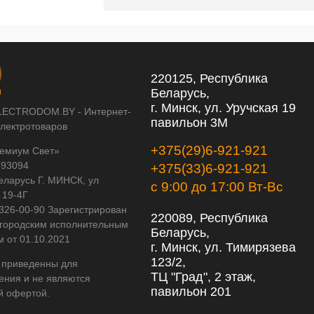
220125, Республика
Беларусь,
г. Минск, ул. Уручская 19
LECTRODOM.BY - Интернет-
павильон 3М
электротоваров
+375(29)6-921-921
емиум Свет»
593094
+375(33)6-921-921
еларусь Г. МИНСК, ул
с 9:00 до 17:00 Вт-Вс
 19-4Г
 326-00-90 Зарегистрирован
220089, Республика
городским исполнительным
Беларусь,
м от 01.10.2021
г. Минск, ул. Тимирязева
123/2,
 приведенны для
ТЦ "Град", 2 этаж,
ения и не являются
павильон 201
й офертой.