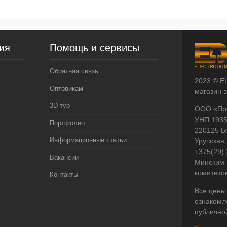
ия
Помощь и сервисы
Обратная связь
2023 © E
Оптовикам
магазин 
3D тур
ООО «Пр
УНП 193
Портфолио
220125 Б
Информационные статьи
Уручская,
+375(29)
Вакансии
Минским 
комитето
Контакты
Все цены
ознакомл
публично