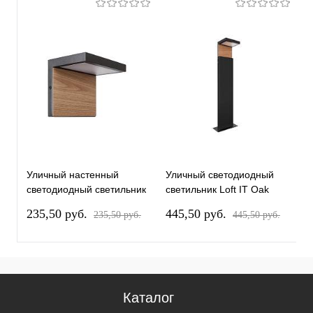
Уличный настенный
Уличный светодиодный
У
светодиодный светильник
светильник Loft IT Oak
с
Loft IT Oak 100001W
100001/600
1
235,50 pуб.
445,50 pуб.
3
235,50 pуб.
445,50 pуб.
Каталог