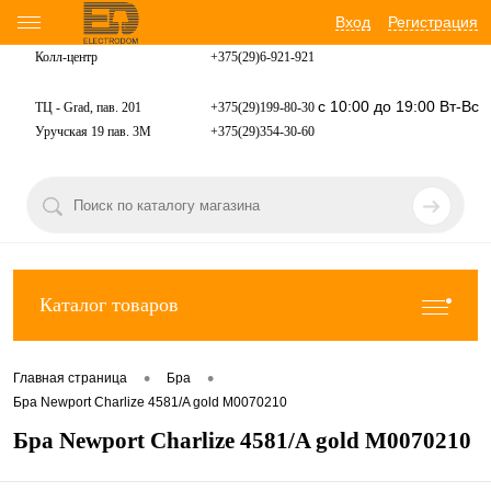
Вход
Регистрация
Колл-центр
+375(29)6-921-
921
с 10:00 до 19:00 Вт-Вс
ТЦ - Grad, пав. 201
+375(29)199-80-30
Уручская 19 пав. 3М
+375(29)354-30-60
Каталог товаров
•
•
Главная страница
Бра
Бра Newport Сharlize 4581/A gold М0070210
Бра Newport Сharlize 4581/A gold М0070210