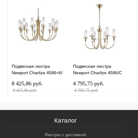
Подвесная люстра
Подвесная люстра
П
Newport Сharlize 4586+6/
Newport Сharlize 4586/С
N
С gold М0070217
gold М0070214
С
8 425,86 pуб.
4 795,75 pуб.
7
8 425,86 pуб.
4 795,75 pуб.
7
Каталог
Люстры с доставкой