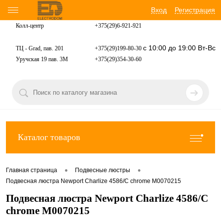
Вход
Регистрация
Колл-центр
+375(29)6-921-
921
с 10:00 до 19:00 Вт-Вс
ТЦ - Grad, пав. 201
+375(29)199-80-30
Уручская 19 пав. 3М
+375(29)354-30-60
Каталог товаров
•
•
Главная страница
Подвесные люстры
Подвесная люстра Newport Сharlize 4586/С chrome М0070215
Подвесная люстра Newport Сharlize 4586/С
chrome М0070215