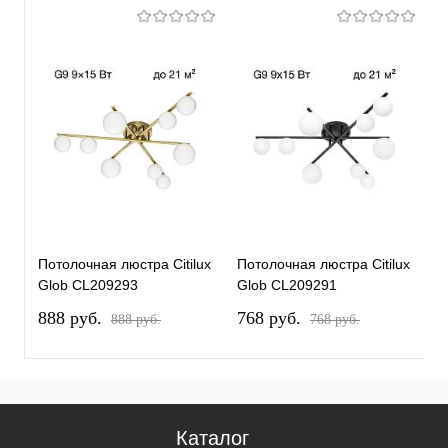
Потолочная люстра Citilux
Потолочная люстра Citilux
П
Glob CL209293
Glob CL209291
G
888 pуб.
768 pуб.
8
888 pуб.
768 pуб.
Каталог