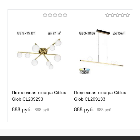
Потолочная люстра Citilux
Подвесная люстра Citilux
П
Glob CL209293
Glob CL209133
G
888 pуб.
888 pуб.
8
888 pуб.
888 pуб.