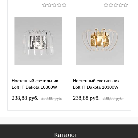
Настенный светильник
Настенный светильник
П
Loft IT Dakota 10300W
Loft IT Dakota 10300W
D
Nickel
French gold
g
238,88 pуб.
238,88 pуб.
1
238,88 pуб.
238,88 pуб.
Каталог