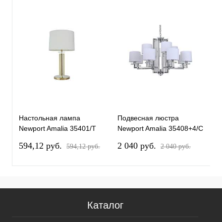
Настольная лампа
Подвесная люстра
П
Newport Amalia 35401/T
Newport Amalia 35408+4/C
N
gold без абажура
chrome без абажуров
g
594,12 pуб.
2 040 pуб.
2
594,12 pуб.
2 040 pуб.
М0069067
М0069062
М
2
Каталог