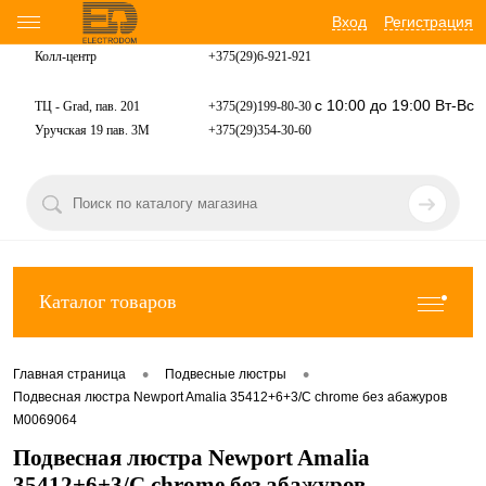
Вход
Регистрация
Колл-центр
+375(29)6-921-
921
с 10:00 до 19:00 Вт-Вс
ТЦ - Grad, пав. 201
+375(29)199-80-30
Уручская 19 пав. 3М
+375(29)354-30-60
Каталог товаров
•
•
Главная страница
Подвесные люстры
Подвесная люстра Newport Amalia 35412+6+3/C chrome без абажуров
М0069064
Подвесная люстра Newport Amalia
35412+6+3/C chrome без абажуров