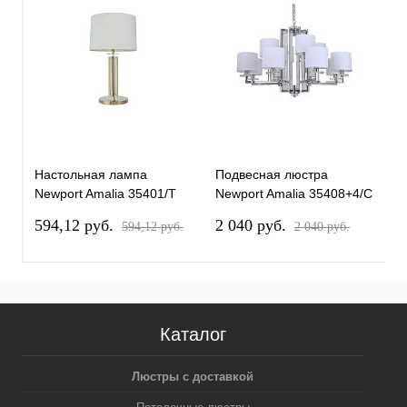
Настольная лампа
Подвесная люстра
П
Newport Amalia 35401/T
Newport Amalia 35408+4/C
N
gold без абажура
chrome без абажуров
3
594,12 pуб.
2 040 pуб.
5
594,12 pуб.
2 040 pуб.
М0069067
М0069062
а
Каталог
Люстры с доставкой