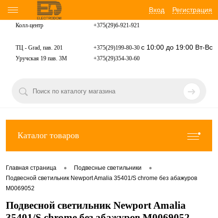
Вход
Регистрация
Колл-центр
+375(29)6-921-
921
с 10:00 до 19:00 Вт-Вс
ТЦ - Grad, пав. 201
+375(29)199-80-30
Уручская 19 пав. 3М
+375(29)354-30-60
Каталог товаров
•
•
Главная страница
Подвесные светильники
Подвесной светильник Newport Amalia 35401/S chrome без абажуров
М0069052
Подвесной светильник Newport Amalia
35401/S chrome без абажуров М0069052