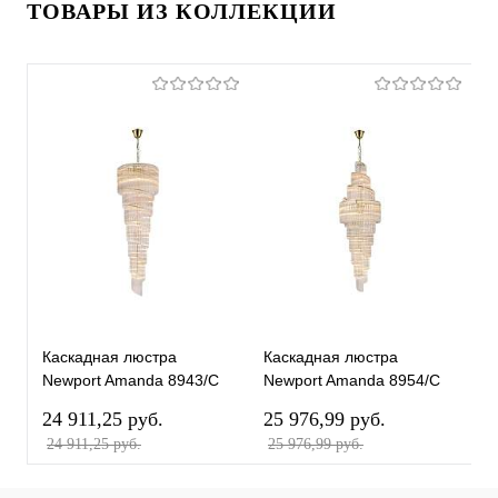
ТОВАРЫ ИЗ КОЛЛЕКЦИИ
Каскадная люстра
Каскадная люстра
П
Newport Amanda 8943/C
Newport Amanda 8954/C
N
gold М0069917
gold М0069915
g
24 911,25 pуб.
25 976,99 pуб.
5
24 911,25 pуб.
25 976,99 pуб.
5