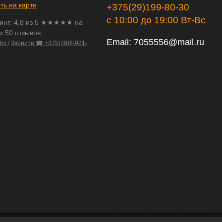
ть на карте
+375(29)199-80-30
с 10:00 до 19:00 Вт-Вс
инг:
4,8
из
5
★★★★★ на
и 50 отзывов
Email:
7055556@mail.ru
.by
/
Звоните ☎ +375(29)6-921-