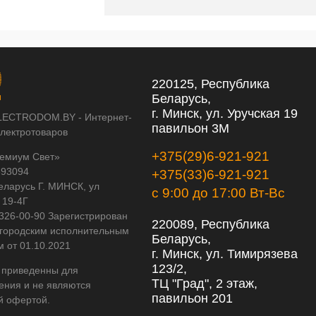
220125, Республика
Беларусь,
г. Минск, ул. Уручская 19
LECTRODOM.BY - Интернет-
павильон 3М
электротоваров
+375(29)6-921-921
емиум Свет»
593094
+375(33)6-921-921
еларусь Г. МИНСК, ул
с 9:00 до 17:00 Вт-Вс
 19-4Г
 326-00-90 Зарегистрирован
220089, Республика
городским исполнительным
Беларусь,
м от 01.10.2021
г. Минск, ул. Тимирязева
123/2,
 приведенны для
ТЦ "Град", 2 этаж,
ения и не являются
павильон 201
й офертой.