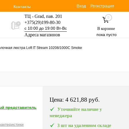
Вход
Регистрация
Контакты
ТЦ - Grad, пав. 201
0
+375(29)199-80-30
с 10:00 до 19:00 Вт-Вс
В корзине
Адреса магазинов
пока пусто
Уручская 19 пав. 3М
лочная люстра Loft IT Stream 10208/1000C Smoke
+375(29)354-30-60
с 9:00 до 17:00 Вт-Вс
Цена:
4 621,88 pуб.
й представитель
Уточняйте наличие у
менеджера
рактеристики
3 шт на удаленном складе