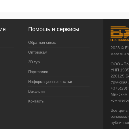
ия
Помощь и сервисы
Обратная связь
2023 © E
Оптовикам
магазин 
3D тур
ООО «Пр
УНП 193
Портфолио
220125 Б
Информационные статьи
Уручская,
+375(29)
Вакансии
Минским 
комитето
Контакты
Все цены
ознакомл
публично