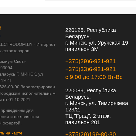
220125, Республика
Беларусь,
г. Минск, ул. Уручская 19
LECTRODOM.BY - Интернет-
павильон 3М
электротоваров
+375(29)6-921-921
емиум Свет»
593094
+375(33)6-921-921
еларусь Г. МИНСК, ул
с 9:00 до 17:00 Вт-Вс
 19-4Г
 326-00-90 Зарегистрирован
220089, Республика
городским исполнительным
Беларусь,
м от 01.10.2021
г. Минск, ул. Тимирязева
123/2,
 приведенны для
ТЦ "Град", 2 этаж,
ения и не являются
павильон 201
й офертой.
ть на карте
+375(29)199-80-30