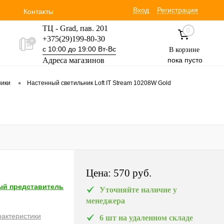
Вход
Регистрация
Контакты
ТЦ - Grad, пав. 201
0
+375(29)199-80-30
с 10:00 до 19:00 Вт-Вс
В корзине
Адреса магазинов
пока пусто
Уручская 19 пав. 3М
•
ники
Настенный светильник Loft IT Stream 10208W Gold
+375(29)354-30-60
с 9:00 до 17:00 Вт-Вс
Цена:
570 pуб.
й представитель
Уточняйте наличие у
менеджера
рактеристики
6 шт на удаленном складе