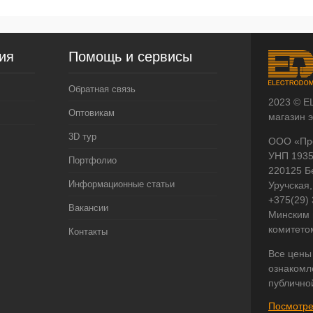
ия
Помощь и сервисы
Обратная связь
2023 © E
Оптовикам
магазин 
3D тур
ООО «Пр
УНП 193
Портфолио
220125 Б
Информационные статьи
Уручская,
+375(29)
Вакансии
Минским 
комитето
Контакты
Все цены
ознакомл
публично
Посмотре