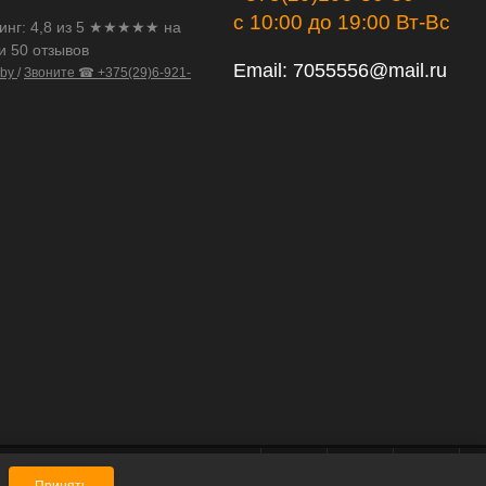
с 10:00 до 19:00 Вт-Вс
инг:
4,8
из
5
★★★★★ на
и 50 отзывов
Email:
7055556@mail.ru
.by
/
Звоните ☎ +375(29)6-921-