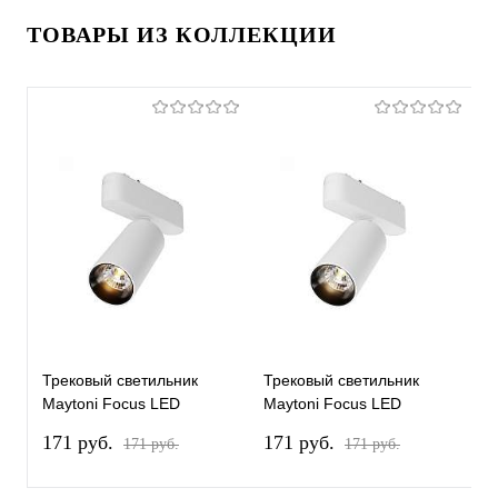
ТОВАРЫ ИЗ КОЛЛЕКЦИИ
Трековый светильник
Трековый светильник
П
Maytoni Focus LED
Maytoni Focus LED
с
TR103-1-12W3K-M-W
TR103-1-12W4K-M-W
M
171 pуб.
171 pуб.
1
171 pуб.
171 pуб.
Магнитный Radity
Магнитный Radity
L
B