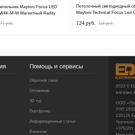
Потолочный светодиодный с
ветильник Maytoni Focus LED
Maytoni Technical Focus Led
W4K-M-W Магнитный Radity
L12W2.7K-W-BS
124 pуб.
171 pуб.
124 pуб.
ия
Помощь и сервисы
Обратная связь
2023 © E
Оптовикам
магазин 
3D тур
ООО «Пр
УНП 193
Портфолио
220125 Б
Информационные статьи
Уручская,
+375(29)
Вакансии
Минским 