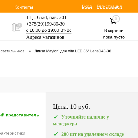
Вход
Регистрация
Контакты
ТЦ - Grad, пав. 201
0
+375(29)199-80-30
с 10:00 до 19:00 Вт-Вс
В корзине
Адреса магазинов
пока пусто
Уручская 19 пав. 3М
•
 светильников
Линза Maytoni для Alfa LED 36° LensD43-36
+375(29)354-30-60
с 9:00 до 17:00 Вт-Вс
Цена:
10 pуб.
й представитель
Уточняйте наличие у
менеджера
рактеристики
200 шт на удаленном складе