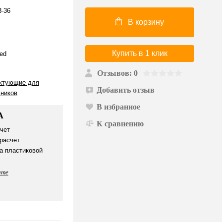
3-36
В корзину
Купить в 1 клик
ed
Отзывов: 0
ктующие для
Добавить отзыв
ьников
В избранное
А
К сравнению
чет
расчет
а пластиковой
ате