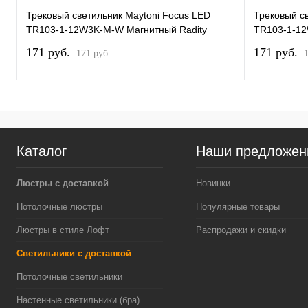
Трековый светильник Maytoni Focus LED
Трековый с
TR103-1-12W3K-M-W Магнитный Radity
TR103-1-12
171 pуб.
171 pуб.
171 pуб.
Каталог
Наши предложен
Люстры с доставкой
Новинки
Потолочные люстры
Популярные товары
Люстры в стиле Лофт
Распродажи и скидки
Светильники с доставкой
Потолочные светильники
Настенные светильники (бра)