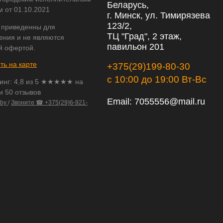
Беларусь,
м от 01.10.2021
г. Минск, ул. Тимирязева
123/2,
 приведенны для
ТЦ "Град", 2 этаж,
ения и не являются
павильон 201
й офертой.
ть на карте
+375(29)199-80-30
с 10:00 до 19:00 Вт-Вс
инг:
4,8
из
5
★★★★★ на
и 50 отзывов
Email:
7055556@mail.ru
.by
/
Звоните ☎ +375(29)6-921-