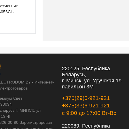
ветильник
Встраиваемый светодиодный спот Maytoni
 C056CL-
Technical Focus Led C053CL-L12W2.7K-W-W
119 pуб.
119 pуб.
220125, Республика
Беларусь,
г. Минск, ул. Уручская 19
LECTRODOM.BY - Интернет-
павильон 3М
электротоваров
+375(29)6-921-921
емиум Свет»
593094
+375(33)6-921-921
еларусь Г. МИНСК, ул
с 9:00 до 17:00 Вт-Вс
 19-4Г
 326-00-90 Зарегистрирован
220089, Республика
городским исполнительным