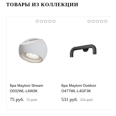
ТОВАРЫ ИЗ КОЛЛЕКЦИИ
Бра Maytoni Stream
Бра Maytoni Outdoor
Б
O032WL-L6W3K
O477WL-L4GF3K
O
75 pуб.
531 pуб.
2
75 pуб.
531 pуб.