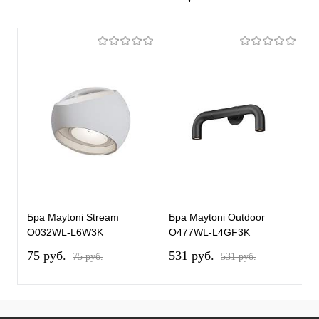
Бра Maytoni Stream
Бра Maytoni Outdoor
Б
O032WL-L6W3K
O477WL-L4GF3K
O
75 pуб.
531 pуб.
2
75 pуб.
531 pуб.